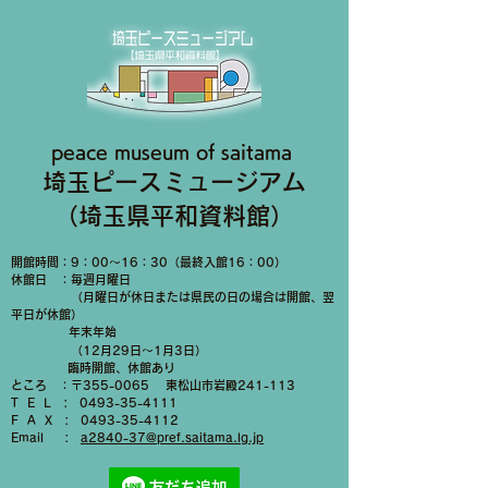
peace museum of saitama
埼玉ピースミュージアム​
（埼玉県平和資料館）
​開館時間：9：00～16：30（最終入館16：00）
休館日 ：毎週月曜日
（月曜日が休日または県民の日の場合は開館、翌
平日が休館）
年末年始​​
（12月29日～1月3日）
​ 臨時開館、休館あり
ところ ：〒355-0065
東松山市岩殿241-113
T E L
:
0493-35-4111
F A X :
0493-35-4112
Email :
a2840-37@pref.saitama.lg.jp