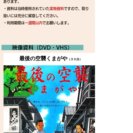
あります。
・資料は当時使用されていた
実物資料
ですので、取り
扱いには充分に留意してください。
・利用期間は
一週間以内
でお願いします。
映像資料（DVD・VHS）
最後の空襲くまがや
（３０分）