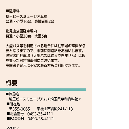
■駐車場
埼玉ピースミュージアム前
普通・小型16台、身障者用2台
物見山公園駐車場内
普通・小型38台、大型5台
大型バス等を利用される場合には駐車場の確保が必
要となりますので、事前に御連絡をお願いします。
障害者用駐車場（大型バスは進入できません）は坂
を登った資料館南側にございます。
高齢者や足元に不安のある方もご利用できます。
​概要
■施設名
埼玉ピースミュージアム＜埼玉県平和資料館＞
■所在地
〒355-0065 東松山市岩殿241-113
■電話番号
0493-35-4111
■FAX番号
0493-35-4112
​アクセス